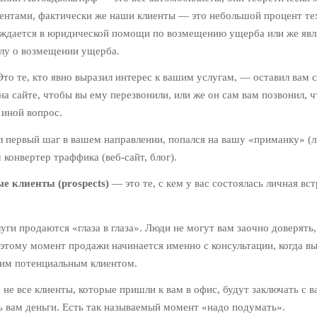
нтами, фактически же наши клиенты — это небольшой процент тех
уждается в юридической помощи по возмещению ущерба или же явл
елу о возмещении ущерба.
то те, кто явно выразил интерес к вашим услугам, — оставил вам 
 на сайте, чтобы вы ему перезвонили, или же он сам вам позвонил, 
иной вопрос.
ал первый шаг в вашем направлении, попался на вашу «приманку» (л
конвертер траффика (веб-сайт, блог).
е клиенты (prospects)
— это те, с кем у вас состоялась личная вс
ги продаются «глаза в глаза». Люди не могут вам заочно доверять,
оэтому момент продажи начинается именно с консультации, когда в
оим потенциальным клиентом.
, не все клиенты, которые пришли к вам в офис, будут заключать с 
ь вам деньги. Есть так называемый момент «надо подумать».