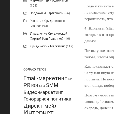
Маркетинг Для Адвокатов
(103)
Когда у клиента 
не позволяют ему
Продажи И Переговоры
(66)
вероятность, что
Развитие Юридического
Бизнеса
(94)
4. Клиенты (clien
Управление Юридической
которые к вам пр
Фирмой Или Практикой
(10)
деньги.
Юридический Маркетинг
(112)
Потом у них наст
голове, чтобы оп
Как показывает с
ОБЛАКО ТЕГОВ
на ту или иную ло
Email-маркетинг
KPI
поставит. Но пос
PR
SMM
ROI
эта лошадь победи
SEO
Видео-маркетинг
Поэтому если вам
Гонорарная политика
своим действиям
Директ-мейл
очередь, должны 
Интернет-