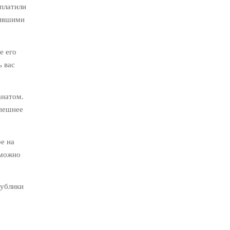
 платили
зившими
е его
ь вас
анатом.
спешнее
е на
 можно
публики