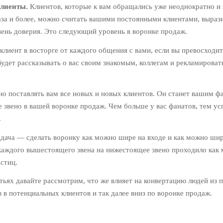
клиенты.
Клиентов, которые к вам обращались уже неоднократно и
раза и более, можно считать вашими постоянными клиентами, выра
вень доверия. Это следующий уровень в воронке продаж.
клиент в восторге от каждого общения с вами, если вы превосходит
будет рассказывать о вас своим знакомым, коллегам и рекламироват
но поставлять вам все новых и новых клиентов. Он станет вашим ф
 звено в вашей воронке продаж. Чем больше у вас фанатов, тем у
.
дача — сделать воронку как можно шире на входе и как можно шир
 каждого вышестоящего звена на нижестоящее звено проходило как
стиц.
ьях давайте рассмотрим, что же влияет на конвертацию людей из 
ов в потенциальных клиентов и так далее вниз по воронке продаж.