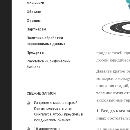
Мои книги
Обо мне
Отзывы
Партнерам
Политика обработки
персональных данных
Продукты
продаж своей юри
любой юридичес
Рассылка «Юридический
бизнес»
Давайте кратко 
конверсию между 
описания стадий
терминология отс
СВЕЖИЕ ЗАПИСИ
англоязычные те
Из третьего мира в первый:
Как использовать опыт
1. Все, до кого 
Сингапура, чтобы преуспеть в
иных обстоятель
юридическом бизнесе
На примере комп
10 инструментов