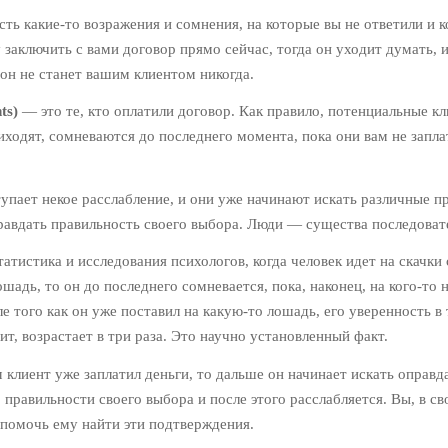
есть какие-то возражения и сомнения, на которые вы не ответили и 
 заключить с вами договор прямо сейчас, тогда он уходит думать, и
 он не станет вашим клиентом никогда.
ts)
— это те, кто оплатили договор. Как правило, потенциальные кл
иходят, сомневаются до последнего момента, пока они вам не запла
упает некое расслабление, и они уже начинают искать различные п
равдать правильность своего выбора. Люди — существа последоват
татистика и исследования психологов, когда человек идет на скачки 
шадь, то он до последнего сомневается, пока, наконец, на кого-то 
ле того как он уже поставил на какую-то лошадь, его уверенность в 
т, возрастает в три раза. Это научно установленный факт.
 клиент уже заплатил деньги, то дальше он начинает искать оправд
, правильности своего выбора и после этого расслабляется. Вы, в с
помочь ему найти эти подтверждения.