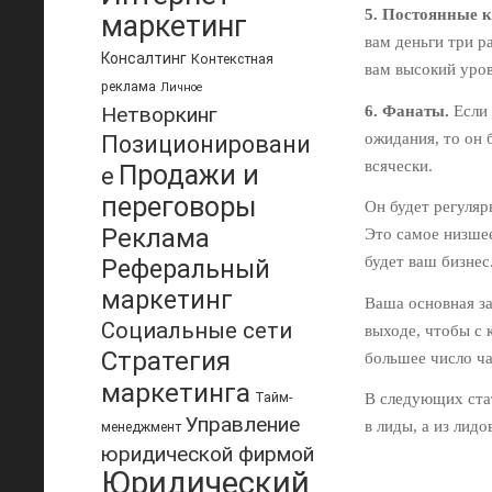
5. Постоянные 
маркетинг
вам деньги три 
Консалтинг
Контекстная
вам высокий уро
реклама
Личное
6. Фанаты.
Если 
Нетворкинг
ожидания, то он 
Позиционировани
всячески.
Продажи и
е
переговоры
Он будет регуляр
Реклама
Это самое низшее
будет ваш бизнес
Реферальный
маркетинг
Ваша основная за
Социальные сети
выходе, чтобы с
Стратегия
большее число ча
маркетинга
Тайм-
В следующих стат
Управление
в лиды, а из лид
менеджмент
юридической фирмой
Юридический