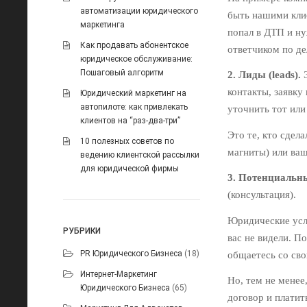
автоматизации юридического
быть нашими клие
маркетинга
попал в ДТП и н
Как продавать абонентское
ответчиком по д
юридическое обслуживание:
Пошаговый алгоритм
2. Лиды (leads).
Э
контакты, заявку
Юридический маркетинг на
автопилоте: как привлекать
уточнить тот или 
клиентов на “раз-два-три”
Это те, кто сдел
10 полезных советов по
магниты) или ваш 
ведению клиентской рассылки
для юридической фирмы
3. Потенциальны
(консультация).
Юридические услу
РУБРИКИ
вас не видели. П
PR Юридического Бизнеса
(18)
общаетесь со св
Интернет-Маркетинг
Но, тем не менее
Юридического Бизнеса
(65)
договор и платит