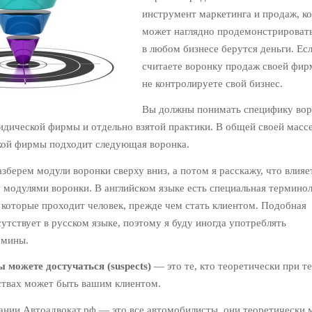
инструмент маркетинга и продаж, ко
может наглядно продемонстрировать
в любом бизнесе берутся деньги. Ес
считаете воронку продаж своей фир
не контролируете свой бизнес.
Вы должны понимать специфику во
дической фирмы и отдельно взятой практики. В общей своей масс
кой фирмы подходит следующая воронка.
разберем модули воронки сверху вниз, а потом я расскажу, что влияе
модулями воронки. В английском языке есть специальная терминол
, которые проходит человек, прежде чем стать клиентом. Подобная
утствует в русском языке, поэтому я буду иногда употреблять
рмины.
вы можете достучаться (suspects)
— это те, кто теоретически при те
ствах может быть вашим клиентом.
ании Автоадвокат.рф — это все автомобилисты, они теоретически 