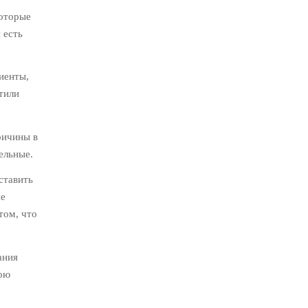
которые
 есть
иенты,
тили
ричины в
ельные.
ставить
не
том, что
ания
вою