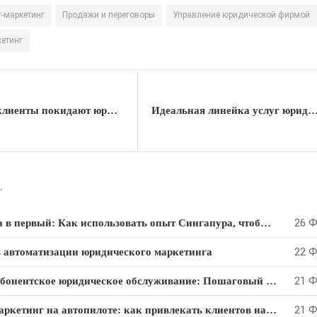
т-маркетинг
Продажи и переговоры
Управление юридической фирмой
етинг
Почему клиенты покидают юридические фирмы: Этика в юридическом бизнесе
Идеальная линейка услуг юридической
.
26 Ф
Из третьего мира в первый: Как использовать опыт Сингапура, чтобы преуспеть в юридическом бизнесе
22 Ф
в автоматизации юридического маркетинга
21 Ф
Как продавать абонентское юридическое обслуживание: Пошаговый алгоритм
21 Ф
Юридический маркетинг на автопилоте: как привлекать клиентов на “раз-два-три”