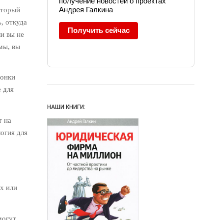
получение новостей о проектах
Андрея Галкина
торый
, откуда
Получить сейчас
ли вы не
мы, вы
ронки
е для
НАШИ КНИГИ:
т на
огия для
х или
могут