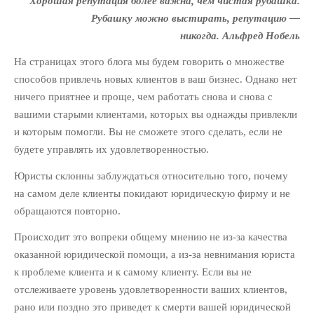
Хорошая репутация более важна, чем чистая рубашка.
автопилоте: как привлекать
Рубашку можно выстирать, репутацию —
клиентов на “раз-два-три”
никогда. Альфред Нобель
10 полезных советов по
ведению клиентской рассылки
На страницах этого блога мы будем говорить о множестве
для юридической фирмы
способов привлечь новых клиентов в ваш бизнес. Однако нет
ничего приятнее и проще, чем работать снова и снова с
РУБРИКИ
вашими старыми клиентами, которых вы однажды привлекли
и которым помогли. Вы не сможете этого сделать, если не
PR Юридического Бизнеса
(18)
будете управлять их удовлетворенностью.
Интернет-Маркетинг
Юридического Бизнеса
(65)
Юристы склонны заблуждаться относительно того, почему
Маркетинг Для Адвокатов
на самом деле клиенты покидают юридическую фирму и не
(103)
обращаются повторно.
Продажи И Переговоры
(66)
Происходит это вопреки общему мнению не из-за качества
Развитие Юридического
оказанной юридической помощи, а из-за невнимания юриста
Бизнеса
(94)
к проблеме клиента и к самому клиенту. Если вы не
Управление Юридической
отслеживаете уровень удовлетворенности ваших клиентов,
Фирмой Или Практикой
(10)
рано или поздно это приведет к смерти вашей юридической