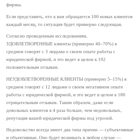
Юридический Маркетинг
(112)
фирмы.
Если представить, что к вам обращается 100 новых клиентов
ОБЛАКО ТЕГОВ
каждый месяц, то ситуация будет примерно следующая.
Email-маркетинг
KPI
PR
SMM
ROI
Согласно проведенным исследованиям,
SEO
Видео-маркетинг
УДОВЛЕТВОРЕННЫЕ клиенты (примерно 40–70%) в
среднем говорят с 3 людьми о своем опыте работы с
Гонорарная политика
юридической фирмой, и это ведет в целом к 192
Директ-мейл
Интернет-
положительным отзывам.
маркетинг
НЕУДОВЛЕТВОРЕННЫЕ КЛИЕНТЫ (примерно 5–15%) в
среднем говорят с 12 людьми о своем негативном опыте
Консалтинг
Контекстная
работы с юридической фирмой, и это ведет в целом к 180
реклама
Личное
отрицательным отзывам. Таким образом, даже если
Нетворкинг
довольных клиентов в 4 раза больше, чем недовольных,
Позиционировани
репутация вашей юридической фирмы под угрозой.
Продажи и
е
переговоры
Недовольство всегда имеет два типа причин — субъективные
Реклама
и объективные. Оно будет возникать в любом случае —