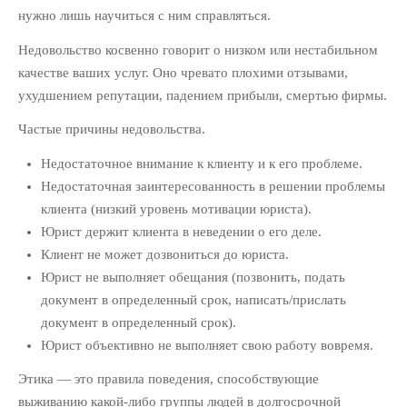
нужно лишь научиться с ним справляться.
Реферальный
маркетинг
Недовольство косвенно говорит о низком или нестабильном
Социальные сети
качестве ваших услуг. Оно чревато плохими отзывами,
Стратегия
ухудшением репутации, падением прибыли, смертью фирмы.
маркетинга
Тайм-
Частые причины недовольства.
Управление
менеджмент
Недостаточное внимание к клиенту и к его проблеме.
юридической фирмой
Недостаточная заинтересованность в решении проблемы
Юридический
клиента (низкий уровень мотивации юриста).
маркетинг
Юрист держит клиента в неведении о его деле.
Клиент не может дозвониться до юриста.
Юрист не выполняет обещания (позвонить, подать
документ в определенный срок, написать/прислать
документ в определенный срок).
Юрист объективно не выполняет свою работу вовремя.
Этика — это правила поведения, способствующие
выживанию какой-либо группы людей в долгосрочной