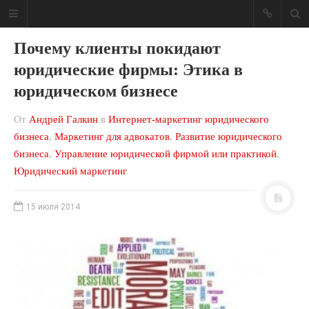
Почему клиенты покидают
юридические фирмы: Этика в
юридическом бизнесе
Блог о юридическом
От
Андрей Галкин
в
Интернет-маркетинг юридического
бизнесе
бизнеса
,
Маркетинг для адвокатов
,
Развитие юридического
бизнеса
,
Управление юридической фирмой или практикой
,
Ваша юридическая фирма может
приносить больше денег!
Юридический маркетинг
МЕНЮ САЙТА
15 июля 2014
Консалтинг
Мои книги
Обо мне
Отзывы