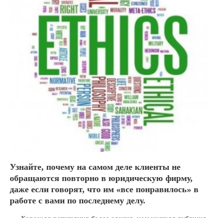
Партнерам
Политика обработки
персональных данных
Продукты
Рассылка «Юридический
бизнес»
СВЕЖИЕ ЗАПИСИ
Из третьего мира в первый:
Как использовать опыт
Сингапура, чтобы преуспеть в
юридическом бизнесе
10 инструментов
автоматизации юридического
Узнайте, почему на самом деле клиенты не
маркетинга
обращаются повторно в юридическую фирму,
Как продавать абонентское
даже если говорят, что им «все понравилось» в
юридическое обслуживание:
работе с вами по последнему делу.
Пошаговый алгоритм
Юридический маркетинг на