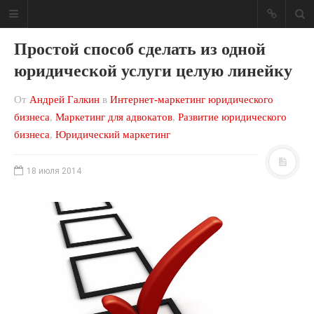
Простой способ сделать из одной
юридической услуги целую линейку
От
Андрей Галкин
в
Интернет-маркетинг юридического
Блог о юридическом
бизнеса
,
Маркетинг для адвокатов
,
Развитие юридического
бизнесе
бизнеса
,
Юридический маркетинг
Ваша юридическая фирма может
18 июля 2014
приносить больше денег!
МЕНЮ САЙТА
Консалтинг
Мои книги
Обо мне
Отзывы