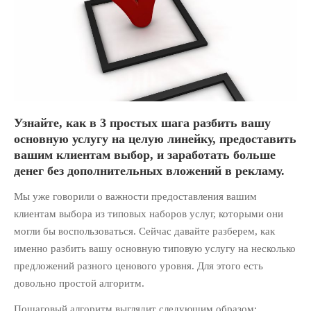
Партнерам
Политика обработки
персональных данных
Продукты
Рассылка «Юридический
бизнес»
Узнайте, как в 3 простых шага разбить вашу
СВЕЖИЕ ЗАПИСИ
основную услугу на целую линейку, предоставить
Из третьего мира в первый:
вашим клиентам выбор, и заработать больше
Как использовать опыт
денег без дополнительных вложений в рекламу.
Сингапура, чтобы преуспеть в
юридическом бизнесе
Мы уже говорили о важности предоставления вашим
10 инструментов
клиентам выбора из типовых наборов услуг, которыми они
автоматизации юридического
могли бы воспользоваться. Сейчас давайте разберем,
как
маркетинга
именно разбить вашу основную типовую услугу на несколько
Как продавать абонентское
предложений разного ценового уровня. Для этого есть
юридическое обслуживание:
довольно простой алгоритм.
Пошаговый алгоритм
Пошаговый алгоритм выглядит следующим образом:
Юридический маркетинг на