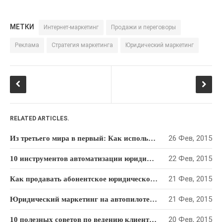
Реферальный
маркетинг
МЕТКИ
Интернет-маркетинг
Продажи и переговоры
Социальные сети
Реклама
Стратегия маркетинга
Юридический маркетинг
Стратегия
маркетинга
Тайм-
Управление
менеджмент
юридической фирмой
Юридический
RELATED ARTICLES.
маркетинг
26 Фев, 2015
Из третьего мира в первый: Как использовать опыт Сингапура, чтобы преуспеть в юридическом бизнесе
22 Фев, 2015
10 инструментов автоматизации юридического маркетинга
21 Фев, 2015
Как продавать абонентское юридическое обслуживание: Пошаговый алгоритм
21 Фев, 2015
Юридический маркетинг на автопилоте: как привлекать клиентов на “раз-два-три”
20 Фев, 2015
10 полезных советов по ведению клиентской рассылки для юридической фирмы