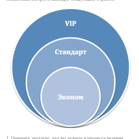
автопилоте: как привлекать
клиентов на “раз-два-три”
10 полезных советов по
ведению клиентской рассылки
для юридической фирмы
РУБРИКИ
PR Юридического Бизнеса
(18)
Интернет-Маркетинг
Юридического Бизнеса
(65)
Маркетинг Для Адвокатов
(103)
Продажи И Переговоры
(66)
Развитие Юридического
Бизнеса
(94)
Управление Юридической
Фирмой Или Практикой
(10)
1. Опишите детально, что вы делаете в процессе ведения