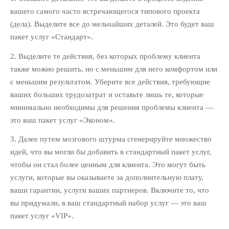
Юридический Маркетинг
(112)
вашего самого часто встречающегося типового проекта
(дела). Выделите все до мельчайших деталей. Это будет ваш
ОБЛАКО ТЕГОВ
пакет услуг «Стандарт».
Email-маркетинг
KPI
2. Выделите те действия, без которых проблему клиента
PR
SMM
ROI
SEO
также можно решить, но с меньшим для него комфортом или
Видео-маркетинг
с меньшим результатом. Уберите все действия, требующие
Гонорарная политика
ваших больших трудозатрат и оставьте лишь те, которые
Директ-мейл
минимально необходимы для решения проблемы клиента —
Интернет-
это ваш пакет услуг «Эконом».
маркетинг
3. Далее путем мозгового штурма сгенерируйте множество
Консалтинг
Контекстная
идей, что вы могли бы добавить в стандартный пакет услуг,
реклама
Личное
чтобы он стал более ценным для клиента. Это могут быть
Нетворкинг
услуги, которые вы оказываете за дополнительную плату,
Позиционировани
ваши гарантии, услуги ваших партнеров. Включите то, что
Продажи и
е
вы придумали, в ваш стандартный набор услуг — это ваш
переговоры
пакет услуг «VIP».
Реклама