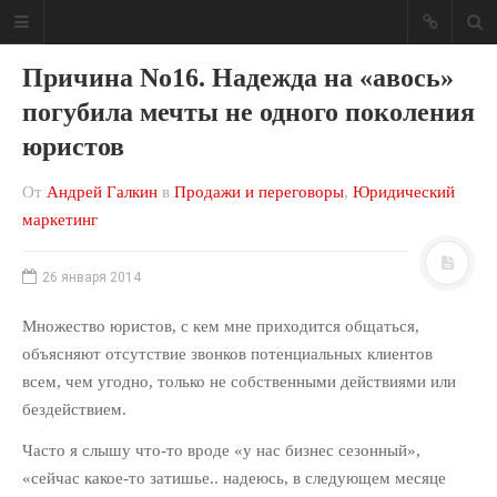
Причина No16. Надежда на «авось»
погубила мечты не одного поколения
юристов
Блог о юридическом
От
Андрей Галкин
в
Продажи и переговоры
,
Юридический
бизнесе
маркетинг
Ваша юридическая фирма может
приносить больше денег!
26 января 2014
Множество юристов, с кем мне приходится общаться,
МЕНЮ САЙТА
объясняют отсутствие звонков потенциальных клиентов
Консалтинг
всем, чем угодно, только не собственными действиями или
Мои книги
бездействием.
Обо мне
Часто я слышу что-то вроде «у нас бизнес сезонный»,
Отзывы
«сейчас какое-то затишье.. надеюсь, в следующем месяце