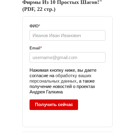
Юридический Маркетинг
(112)
Фирмы Из 10 Простых Шагов!"
(PDF, 22 стр.)
ОБЛАКО ТЕГОВ
Email-маркетинг
ФИО
*
KPI
PR
SMM
ROI
SEO
Видео-маркетинг
Email
*
Гонорарная политика
Директ-мейл
Интернет-
Нажимая кнопку ниже, вы даете
маркетинг
согласие на
обработку ваших
персональных данных
, а также
Консалтинг
Контекстная
получение новостей о проектах
Андрея Галкина
реклама
Личное
Нетворкинг
Получить сейчас
Позиционировани
Продажи и
е
переговоры
Реклама