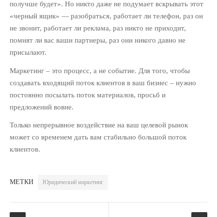
Партнерам
получше будет». Но никто даже не подумает вскрывать этот
Политика обработки
«черный ящик» — разобраться, работает ли телефон, раз он
персональных данных
не звонит, работает ли реклама, раз никто не приходит,
Продукты
помнят ли вас ваши партнеры, раз они никого давно не
присылают.
Рассылка «Юридический
бизнес»
Маркетинг – это процесс, а не событие. Для того, чтобы
создавать входящий поток клиентов в ваш бизнес – нужно
СВЕЖИЕ ЗАПИСИ
постоянно посылать поток материалов, просьб и
Из третьего мира в первый:
предложений вовне.
Как использовать опыт
Сингапура, чтобы преуспеть в
Только непрерывное воздействие на ваш целевой рынок
юридическом бизнесе
может со временем дать вам стабильно большой поток
10 инструментов
клиентов.
автоматизации юридического
маркетинга
Как продавать абонентское
МЕТКИ
Юридический маркетинг
юридическое обслуживание:
Пошаговый алгоритм
Юридический маркетинг на