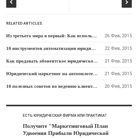
автопилоте: как привлекать
клиентов на “раз-два-три”
10 полезных советов по
RELATED ARTICLES.
ведению клиентской рассылки
для юридической фирмы
26 Фев, 2015
Из третьего мира в первый: Как использовать опыт Сингапура, чтобы преуспеть в юридическом бизнесе
22 Фев, 2015
10 инструментов автоматизации юридического маркетинга
РУБРИКИ
PR Юридического Бизнеса
(18)
21 Фев, 2015
Как продавать абонентское юридическое обслуживание: Пошаговый алгоритм
Интернет-Маркетинг
21 Фев, 2015
Юридический маркетинг на автопилоте: как привлекать клиентов на “раз-два-три”
Юридического Бизнеса
(65)
Маркетинг Для Адвокатов
20 Фев, 2015
10 полезных советов по ведению клиентской рассылки для юридической фирмы
(103)
Продажи И Переговоры
(66)
Развитие Юридического
Бизнеса
(94)
ЕСТЬ ЮРИДИЧЕСКАЯ ФИРМА ИЛИ ПРАКТИКА?
Управление Юридической
Получите "Маркетинговый План
Фирмой Или Практикой
(10)
Удвоения Прибыли Юридической