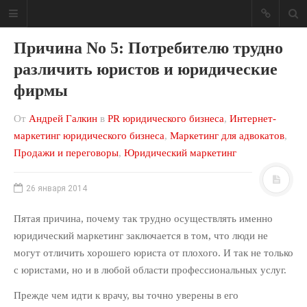
Причина No 5: Потребителю трудно
различить юристов и юридические
фирмы
Блог о юридическом
От
Андрей Галкин
в
PR юридического бизнеса
,
Интернет-
бизнесе
маркетинг юридического бизнеса
,
Маркетинг для адвокатов
,
Продажи и переговоры
,
Юридический маркетинг
Ваша юридическая фирма может
приносить больше денег!
26 января 2014
МЕНЮ САЙТА
Пятая причина, почему так трудно осуществлять именно
Консалтинг
юридический маркетинг заключается в том, что люди не
Мои книги
могут отличить хорошего юриста от плохого. И так не только
Обо мне
с юристами, но и в любой области профессиональных услуг.
Отзывы
Прежде чем идти к врачу, вы точно уверены в его