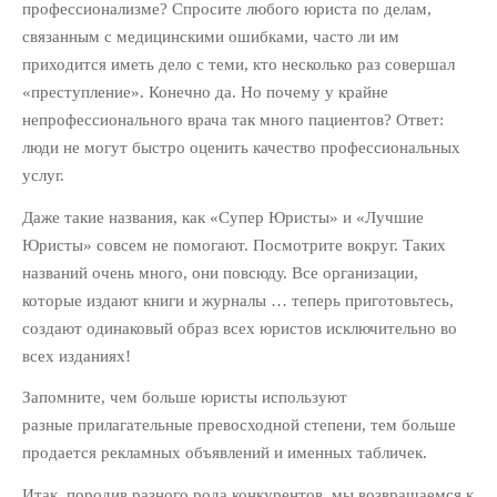
Партнерам
профессионализме? Спросите любого юриста по делам,
Политика обработки
связанным с медицинскими ошибками, часто ли им
персональных данных
приходится иметь дело с теми, кто несколько раз совершал
Продукты
«преступление». Конечно да. Но почему у крайне
непрофессионального врача так много пациентов? Ответ:
Рассылка «Юридический
бизнес»
люди не могут быстро оценить качество профессиональных
услуг.
СВЕЖИЕ ЗАПИСИ
Даже такие названия, как «Супер Юристы» и «Лучшие
Из третьего мира в первый:
Юристы» совсем не помогают. Посмотрите вокруг. Таких
Как использовать опыт
названий очень много, они повсюду. Все организации,
Сингапура, чтобы преуспеть в
которые издают книги и журналы … теперь приготовьтесь,
юридическом бизнесе
создают одинаковый образ всех юристов исключительно во
10 инструментов
всех изданиях!
автоматизации юридического
маркетинга
Запомните, чем больше юристы используют
Как продавать абонентское
разные прилагательные превосходной степени, тем больше
юридическое обслуживание:
продается рекламных объявлений и именных табличек.
Пошаговый алгоритм
Юридический маркетинг на
Итак, породив разного рода конкурентов, мы возвращаемся к