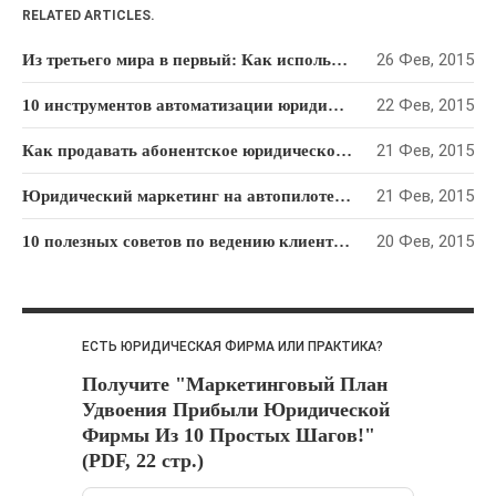
Юридический Маркетинг
(112)
RELATED ARTICLES.
26 Фев, 2015
ОБЛАКО ТЕГОВ
Из третьего мира в первый: Как использовать опыт Сингапура, чтобы преуспеть в юридическом бизнесе
Email-маркетинг
KPI
22 Фев, 2015
10 инструментов автоматизации юридического маркетинга
PR
SMM
ROI
SEO
21 Фев, 2015
Как продавать абонентское юридическое обслуживание: Пошаговый алгоритм
Видео-маркетинг
Гонорарная политика
21 Фев, 2015
Юридический маркетинг на автопилоте: как привлекать клиентов на “раз-два-три”
Директ-мейл
Интернет-
20 Фев, 2015
10 полезных советов по ведению клиентской рассылки для юридической фирмы
маркетинг
Консалтинг
Контекстная
реклама
Личное
ЕСТЬ ЮРИДИЧЕСКАЯ ФИРМА ИЛИ ПРАКТИКА?
Нетворкинг
Получите "Маркетинговый План
Позиционировани
Удвоения Прибыли Юридической
Продажи и
е
Фирмы Из 10 Простых Шагов!"
переговоры
(PDF, 22 стр.)
Реклама