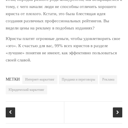
автопилоте: как привлекать
тому, с чего начали: люди не способны отличить хорошего
клиентов на “раз-два-три”
юриста от плохого. Кстати, это была блестящая идея
10 полезных советов по
создания различных профессиональных рейтингов. Вы
ведению клиентской рассылки
видели цены на рекламу в подобных изданиях?
для юридической фирмы
Юристы платят огромные деньги, чтобы удовлетворить свое
РУБРИКИ
«эго». К счастью для вас, 99% всех юристов в разделе
«лучшие» понятия не имеют, как эффективно пользоваться
PR Юридического Бизнеса
(18)
своей славой.
Интернет-Маркетинг
Юридического Бизнеса
(65)
Маркетинг Для Адвокатов
МЕТКИ
Интернет-маркетинг
Продажи и переговоры
Реклама
(103)
Юридический маркетинг
Продажи И Переговоры
(66)
Развитие Юридического
Бизнеса
(94)
Управление Юридической
Фирмой Или Практикой
(10)