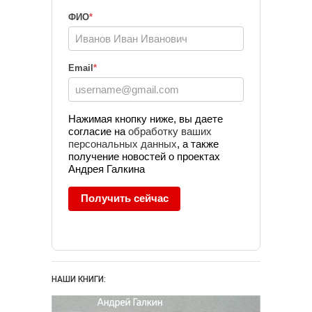
Реферальный
ФИО
*
маркетинг
Социальные сети
Email
*
Стратегия
маркетинга
Тайм-
Управление
менеджмент
Нажимая кнопку ниже, вы даете
согласие на
обработку ваших
юридической фирмой
персональных данных
, а также
Юридический
получение новостей о проектах
маркетинг
Андрея Галкина
Получить сейчас
НАШИ КНИГИ: