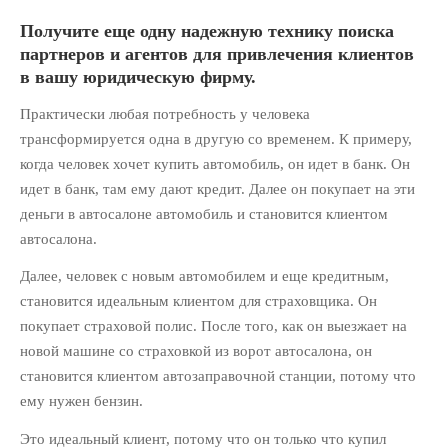
Партнерам
Получите еще одну надежную технику поиска
Политика обработки
персональных данных
партнеров и агентов для привлечения клиентов
в вашу юридическую фирму.
Продукты
Рассылка «Юридический
Практически любая потребность у человека
бизнес»
трансформируется одна в другую со временем. К примеру,
когда человек хочет купить автомобиль, он идет в банк. Он
СВЕЖИЕ ЗАПИСИ
идет в банк, там ему дают кредит. Далее он покупает на эти
деньги в автосалоне автомобиль и становится клиентом
Из третьего мира в первый:
Как использовать опыт
автосалона.
Сингапура, чтобы преуспеть в
юридическом бизнесе
Далее, человек с новым автомобилем и еще кредитным,
становится идеальным клиентом для страховщика. Он
10 инструментов
автоматизации юридического
покупает страховой полис. После того, как он выезжает на
маркетинга
новой машине со страховкой из ворот автосалона, он
Как продавать абонентское
становится клиентом автозаправочной станции, потому что
юридическое обслуживание:
ему нужен бензин.
Пошаговый алгоритм
Это идеальный клиент, потому что он только что купил
Юридический маркетинг на