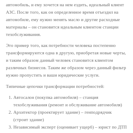
автомобиль, и ему хочется на нем ездить, идеальный клиент
автопилоте: как привлекать
клиентов на “раз-два-три”
АЗС. После того, как он определенное время отъездил на
автомобиле, ему нужно менять масло и другие расходные
10 полезных советов по
ведению клиентской рассылки
материалы – он становится идеальным клиентом станции
для юридической фирмы
техобслуживания.
Это пример того, как потребности человека постепенно
РУБРИКИ
трансформируются одна в другую, приобретая новые черты,
PR Юридического Бизнеса
(18)
и таким образом данный человек становится клиентом
Интернет-Маркетинг
различных бизнесов. Таким же образом через данный фильтр
Юридического Бизнеса
(65)
нужно пропустить и ваши юридические услуги.
Маркетинг Для Адвокатов
(103)
Типичные цепочки трансформации потребностей:
Продажи И Переговоры
(66)
Автосалон (покупка автомобиля) – станция
Развитие Юридического
техобслуживания (ремонт и обслуживание автомобиля)
Бизнеса
(94)
Архитектор (проектирует здание) – генподрядчик
Управление Юридической
(строит здание)
Фирмой Или Практикой
(10)
Независимый эксперт (оценивает ущерб) – юрист по ДТП