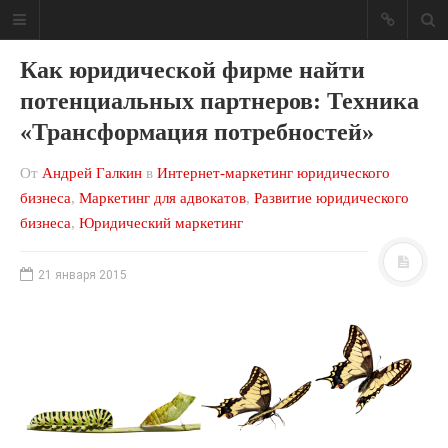
Как юридической фирме найти
потенциальных партнеров: Техника
«Трансформация потребностей»
Блог о юридическом
От
Андрей Галкин
в
Интернет-маркетинг юридического
бизнесе
бизнеса
,
Маркетинг для адвокатов
,
Развитие юридического
бизнеса
,
Юридический маркетинг
Ваша юридическая фирма может
приносить больше денег!
21 января 2015
МЕНЮ САЙТА
Консалтинг
Мои книги
Обо мне
Отзывы