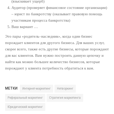
Юридический Маркетинг
(112)
(взыскивает ущерб)
Аудитор (проверяет финансовое состояние организации)
ОБЛАКО ТЕГОВ
– юрист по банкротству (оказывает правовую помощь
участникам процесса банкротства)
Email-маркетинг
KPI
Ваш вариант …
PR
SMM
ROI
SEO
Видео-маркетинг
Это пары «родитель–наследник», когда один бизнес
Гонорарная политика
порождает клиентов для другого бизнеса. Для ваших услуг,
Директ-мейл
скорее всего, также есть другие бизнесы, которые порождают
Интернет-
для вас клиентов. Вам нужно построить данную цепочку и
найти как можно большее количество бизнесов, которые
маркетинг
порождают у клиента потребность обратиться к вам.
Консалтинг
Контекстная
реклама
Личное
Нетворкинг
МЕТКИ
Интернет-маркетинг
Нетворкинг
Позиционировани
Продажи и
е
Реферальный маркетинг
Стратегия маркетинга
переговоры
Юридический маркетинг
Реклама