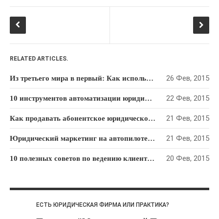
Реферальный
маркетинг
Социальные сети
Стратегия
RELATED ARTICLES.
маркетинга
Тайм-
26 Фев, 2015
Из третьего мира в первый: Как использовать опыт Сингапура, чтобы преуспеть в юридическом бизнесе
Управление
менеджмент
юридической фирмой
22 Фев, 2015
10 инструментов автоматизации юридического маркетинга
Юридический
маркетинг
21 Фев, 2015
Как продавать абонентское юридическое обслуживание: Пошаговый алгоритм
21 Фев, 2015
Юридический маркетинг на автопилоте: как привлекать клиентов на “раз-два-три”
20 Фев, 2015
10 полезных советов по ведению клиентской рассылки для юридической фирмы
ЕСТЬ ЮРИДИЧЕСКАЯ ФИРМА ИЛИ ПРАКТИКА?