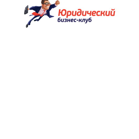
(с) Андрей Галкин, 2010-2014. Перепечатка материалов разрешается
при условии активной гиперссылки на сайт и указания авторства. ИП
Галкин Андрей Александрович, ОГРНИП 307784726900170. Почтовый