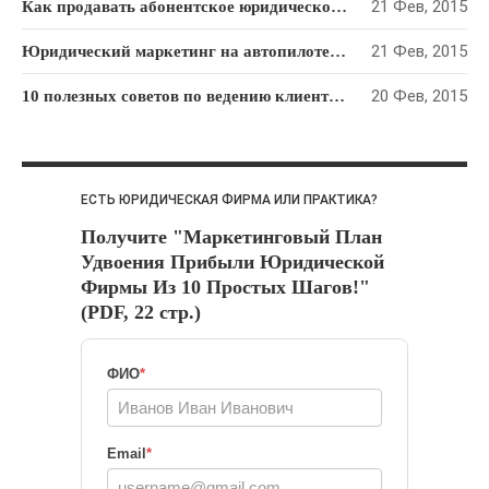
Юридический Маркетинг
(112)
21 Фев, 2015
Как продавать абонентское юридическое обслуживание: Пошаговый алгоритм
21 Фев, 2015
Юридический маркетинг на автопилоте: как привлекать клиентов на “раз-два-три”
ОБЛАКО ТЕГОВ
Email-маркетинг
20 Фев, 2015
10 полезных советов по ведению клиентской рассылки для юридической фирмы
KPI
PR
SMM
ROI
SEO
Видео-маркетинг
Гонорарная политика
ЕСТЬ ЮРИДИЧЕСКАЯ ФИРМА ИЛИ ПРАКТИКА?
Директ-мейл
Получите "Маркетинговый План
Интернет-
Удвоения Прибыли Юридической
маркетинг
Фирмы Из 10 Простых Шагов!"
Консалтинг
Контекстная
(PDF, 22 стр.)
реклама
Личное
Нетворкинг
ФИО
*
Позиционировани
Продажи и
е
переговоры
Email
*
Реклама