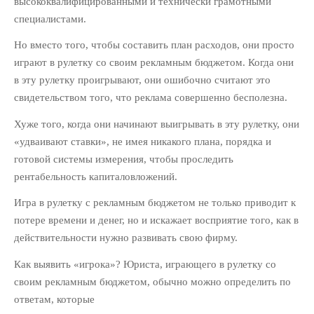
Партнерам
высококвалифицированными и технически грамотными
специалистами.
Политика обработки
персональных данных
Но вместо того, чтобы составить план расходов, они просто
Продукты
играют в рулетку со своим рекламным бюджетом. Когда они
Рассылка «Юридический
в эту рулетку проигрывают, они ошибочно считают это
бизнес»
свидетельством того, что реклама совершенно бесполезна.
Хуже того, когда они начинают выигрывать в эту рулетку, они
СВЕЖИЕ ЗАПИСИ
«удваивают ставки», не имея никакого плана, порядка и
Из третьего мира в первый:
готовой системы измерения, чтобы проследить
Как использовать опыт
рентабельность капиталовложений.
Сингапура, чтобы преуспеть в
юридическом бизнесе
Игра в рулетку с рекламным бюджетом не только приводит к
10 инструментов
потере времени и денег, но и искажает восприятие того, как в
автоматизации юридического
действительности нужно развивать свою фирму.
маркетинга
Как продавать абонентское
Как выявить «игрока»? Юриста, играющего в рулетку со
юридическое обслуживание:
своим рекламным бюджетом, обычно можно определить по
Пошаговый алгоритм
ответам, которые
Юридический маркетинг на