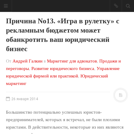
Причина No13. «Игра в рулетку» с
рекламным бюджетом может
обанкротить ваш юридический
бизнес
Блог о юридическом
бизнесе
От
Андрей Галкин
в
Маркетинг для адвокатов
,
Продажи и
Ваша юридическая фирма может
переговоры
,
Развитие юридического бизнеса
,
Управление
приносить больше денег!
юридической фирмой или практикой
,
Юридический
маркетинг
МЕНЮ САЙТА
Консалтинг
26 января 2014
Мои книги
Большинство потенциально успешных юристов-
Обо мне
предпринимателей, которых я встречал, не были плохими
Отзывы
юристами. В действительности, некоторые из них являются