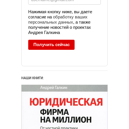
Реферальный
Нажимая кнопку ниже, вы даете
маркетинг
согласие на
обработку ваших
персональных данных
, а также
Социальные сети
получение новостей о проектах
Стратегия
Андрея Галкина
маркетинга
Тайм-
Получить сейчас
Управление
менеджмент
юридической фирмой
Юридический
маркетинг
НАШИ КНИГИ: