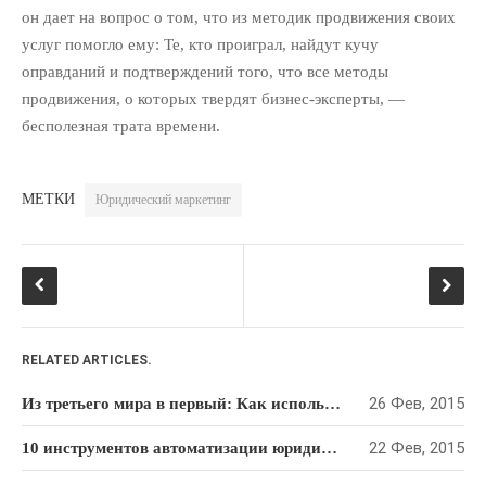
он дает на вопрос о том, что из методик продвижения своих
автопилоте: как привлекать
клиентов на “раз-два-три”
услуг помогло ему: Те, кто проиграл, найдут кучу
оправданий и подтверждений того, что все методы
10 полезных советов по
ведению клиентской рассылки
продвижения, о которых твердят бизнес-эксперты, —
для юридической фирмы
бесполезная трата времени.
РУБРИКИ
МЕТКИ
Юридический маркетинг
PR Юридического Бизнеса
(18)
Интернет-Маркетинг
Юридического Бизнеса
(65)
Маркетинг Для Адвокатов
(103)
Продажи И Переговоры
(66)
RELATED ARTICLES.
Развитие Юридического
Бизнеса
(94)
26 Фев, 2015
Из третьего мира в первый: Как использовать опыт Сингапура, чтобы преуспеть в юридическом бизнесе
Управление Юридической
22 Фев, 2015
10 инструментов автоматизации юридического маркетинга
Фирмой Или Практикой
(10)